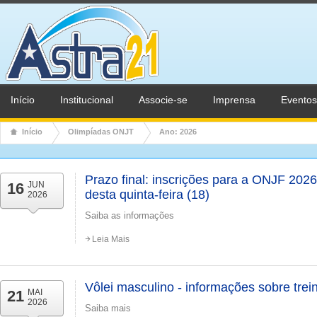
Início
Institucional
Associe-se
Imprensa
Eventos
Início
Olimpíadas ONJT
Ano: 2026
Prazo final: inscrições para a ONJF 202
16
JUN
desta quinta-feira (18)
2026
Saiba as informações
Leia Mais
Vôlei masculino - informações sobre tre
21
MAI
2026
Saiba mais